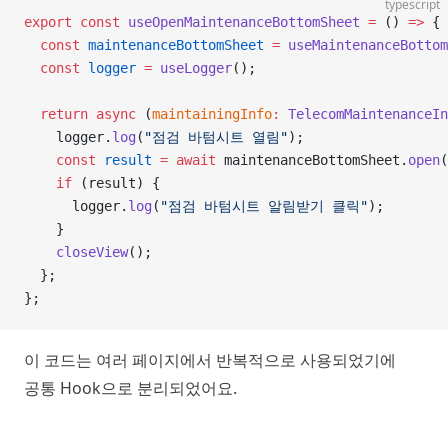
typescript
export
 const
 useOpenMaintenanceBottomSheet
 =
 () 
=>
 {
  const
 maintenanceBottomSheet
 =
 useMaintenanceBottom
  const
 logger
 =
 useLogger
();
  return
 async
 (
maintainingInfo
:
 TelecomMaintenanceIn
    logger.
log
(
"점검 바텀시트 열림"
);
    const
 result
 =
 await
 maintenanceBottomSheet.
open
(
    if
 (result) {
      logger.
log
(
"점검 바텀시트 알림받기 클릭"
);
    }
    closeView
();
  };
};
이 코드는 여러 페이지에서 반복적으로 사용되었기에
공통 Hook으로 분리되었어요.