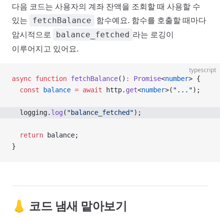
다음 코드는 사용자의 계좌 잔액을 조회할 때 사용할 수
있는
함수예요. 함수를 호출할 때마다
fetchBalance
암시적으로
라는 로깅이
balance_fetched
이루어지고 있어요.
typescript
async
 function
 fetchBalance
()
:
 Promise
<
number
> {
  const
 balance
 =
 await
 http.
get
<
number
>(
"..."
);
  logging.
log
(
"balance_fetched"
);
  return
 balance;
}
👃 코드 냄새 맡아보기