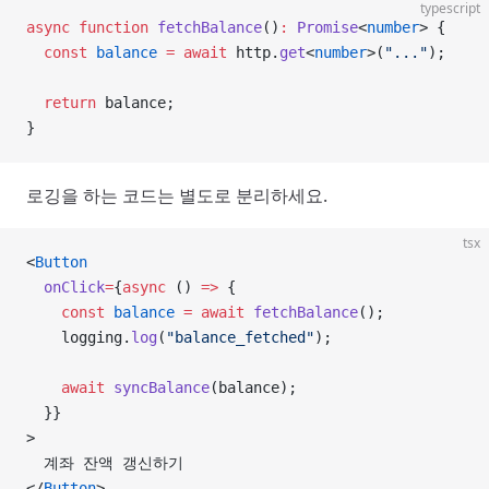
typescript
async
 function
 fetchBalance
()
:
 Promise
<
number
> {
  const
 balance
 =
 await
 http.
get
<
number
>(
"..."
);
  return
 balance;
}
로깅을 하는 코드는 별도로 분리하세요.
tsx
<
Button
  onClick
=
{
async
 () 
=>
 {
    const
 balance
 =
 await
 fetchBalance
();
    logging.
log
(
"balance_fetched"
);
    await
 syncBalance
(balance);
  }}
>
  계좌 잔액 갱신하기
</
Button
>