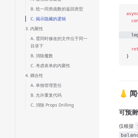
B. 统一同类函数的返回类型
asyn
C. 揭示隐藏的逻辑
  co
3. 内聚性
  lo
A. 需同时修改的文件位于同一
目录下
  re
B. 消除魔数
}
C. 考虑表单的内聚性
4. 耦合性
A. 单独管理责任
👃 
B. 允许重复代码
C. 消除 Props Drilling
可预测
仅根据
balan