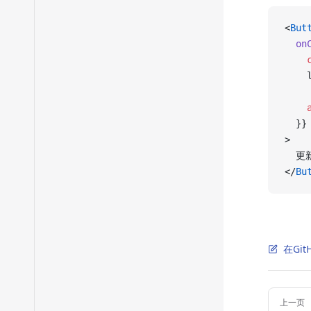
<
But
  on
    
    
    
  }}
>
  更
</
Bu
在Gi
Pager
上一页