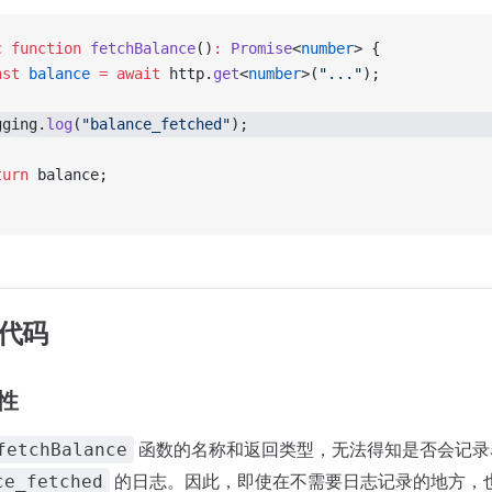
c
 function
 fetchBalance
()
:
 Promise
<
number
> {
nst
 balance
 =
 await
 http.
get
<
number
>(
"..."
);
gging.
log
(
"balance_fetched"
);
turn
 balance;
闻代码
性
函数的名称和返回类型，无法得知是否会记录
fetchBalance
的日志。因此，即使在不需要日志记录的地方，
ce_fetched