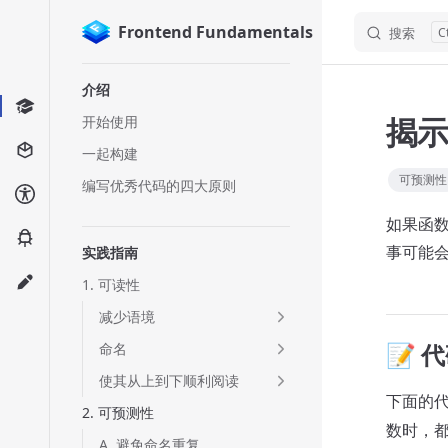
Frontend Fundamentals
搜索
Skip to content
Sidebar Navigation
介绍
揭
开始使用
一起构建
可预测性
编写优秀代码的四大原则
如果函
事可能
实践指南
1. 可读性
减少语境
📝 
命名
使其从上到下顺利阅读
下面的
2. 可预测性
数时，
A. 避免命名重复