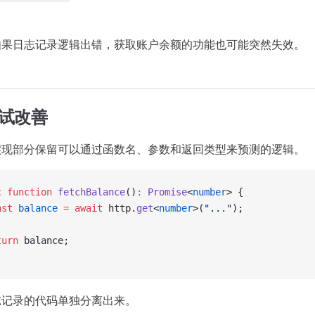
如果日志记录逻辑出错，获取账户余额的功能也可能突然失效。
尝试改善
实现部分保留可以通过函数名、参数和返回类型来预测的逻辑。
c
 function
 fetchBalance
()
:
 Promise
<
number
> {
nst
 balance
 =
 await
 http.
get
<
number
>(
"..."
);
turn
 balance;
志记录的代码单独分离出来。