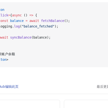
ton
Click
=
{
async
 () 
=>
 {
const
 balance
 =
 await
 fetchBalance
();
logging.
log
(
"balance_fetched"
);
await
 syncBalance
(balance);
新账户余额
tton
>
tHub编辑此页
最后更