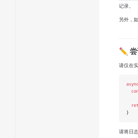
记录。
另外，
✏️ 
请仅在
asyn
  co
  re
}
请将日