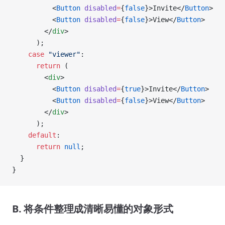
          <
Button
 disabled
=
{
false
}>Invite</
Button
>
          <
Button
 disabled
=
{
false
}>View</
Button
>
        </
div
>
      );
    case
 "viewer"
:
      return
 (
        <
div
>
          <
Button
 disabled
=
{
true
}>Invite</
Button
>
          <
Button
 disabled
=
{
false
}>View</
Button
>
        </
div
>
      );
    default
:
      return
 null
;
  }
}
B. 将条件整理成清晰易懂的对象形式