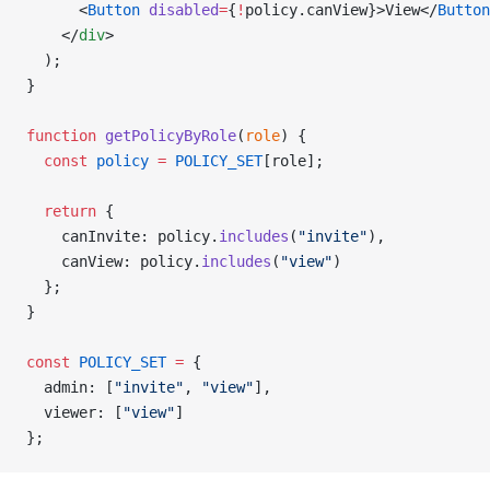
      <
Button
 disabled
=
{
!
policy.canView}>View</
Button
    </
div
>
  );
}
function
 getPolicyByRole
(
role
) {
  const
 policy
 =
 POLICY_SET
[role];
  return
 {
    canInvite: policy.
includes
(
"invite"
),
    canView: policy.
includes
(
"view"
)
  };
}
const
 POLICY_SET
 =
 {
  admin: [
"invite"
, 
"view"
],
  viewer: [
"view"
]
};